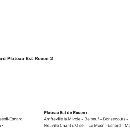
ard-Plateau-Est-Rouen-2
Plateau Est de Rouen :
esnil-Esnard
Amfreville la Mivoie – Belbeuf – Bonsecours – 
67
Neuville Chant d’Oisel – Le Mesnil-Esnard – Mo