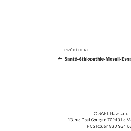
Navigation
Article
PRÉCÉDENT
de
précédent
Santé-éthiopathie-Mesnil-Esn
l’article
© SARL Holacom.
13, rue Paul Gauguin 76240 Le M
RCS Rouen 830 934 6