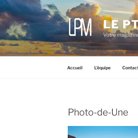
Aller
au
contenu
LE P
principal
Votre magazine
Accueil
L’équipe
Contac
Photo-de-Une