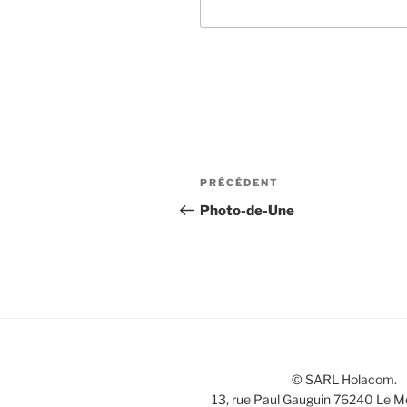
Navigation
Article
PRÉCÉDENT
de
précédent
Photo-de-Une
l’article
© SARL Holacom.
13, rue Paul Gauguin 76240 Le M