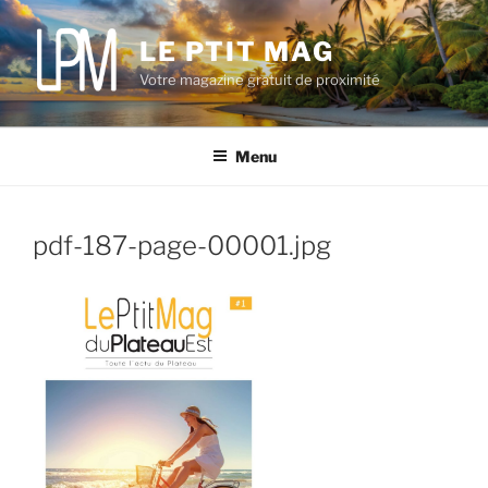
Aller
au
LE PTIT MAG
contenu
Votre magazine gratuit de proximité
principal
Menu
pdf-187-page-00001.jpg