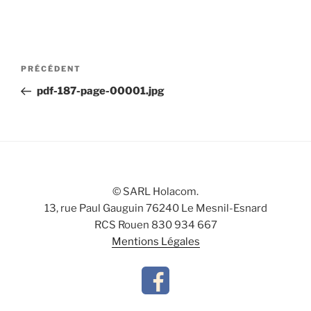
Navigation
Article
PRÉCÉDENT
de
précédent
pdf-187-page-00001.jpg
l’article
© SARL Holacom.
13, rue Paul Gauguin 76240 Le Mesnil-Esnard
RCS Rouen 830 934 667
Mentions Légales