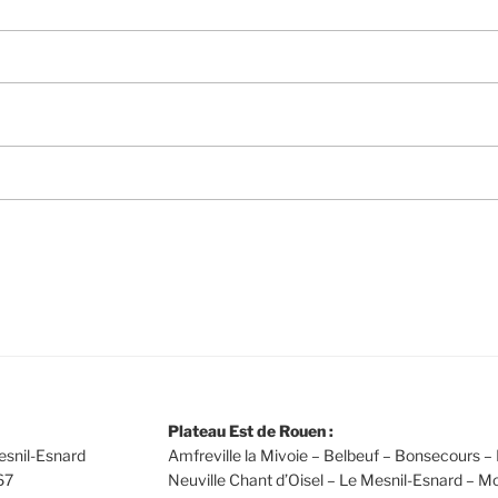
Plateau Est de Rouen :
esnil-Esnard
Amfreville la Mivoie – Belbeuf – Bonsecours – 
67
Neuville Chant d’Oisel – Le Mesnil-Esnard – Mo