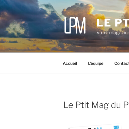
Aller
au
contenu
LE P
principal
Votre magazine
Accueil
L’équipe
Contac
Le Ptit Mag du 