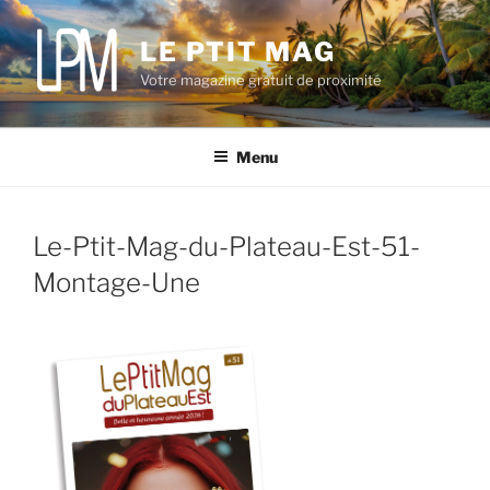
Aller
au
LE PTIT MAG
contenu
Votre magazine gratuit de proximité
principal
Menu
Le-Ptit-Mag-du-Plateau-Est-51-
Montage-Une