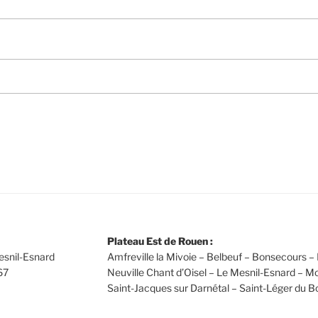
Plateau Est de Rouen :
esnil-Esnard
Amfreville la Mivoie – Belbeuf – Bonsecours – 
67
Neuville Chant d’Oisel – Le Mesnil-Esnard – Mo
Saint-Jacques sur Darnétal – Saint-Léger du B