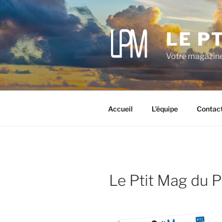
Aller
au
contenu
LE P
principal
Votre magazine
Accueil
L’équipe
Contac
Le Ptit Mag du 