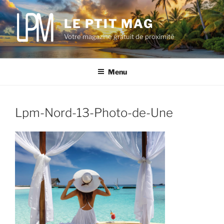
Aller
au
LE PTIT MAG
contenu
Votre magazine gratuit de proximité
principal
Menu
Lpm-Nord-13-Photo-de-Une