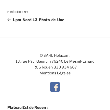
Navigation
Article
PRÉCÉDENT
de
précédent
Lpm-Nord-13-Photo-de-Une
l’article
© SARL Holacom.
13, rue Paul Gauguin 76240 Le Mesnil-Esnard
RCS Rouen 830 934 667
Mentions Légales
Plateau Est de Rouen :