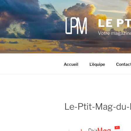
Aller
au
contenu
LE P
principal
Votre magazine
Accueil
L’équipe
Contac
Le-Ptit-Mag-du