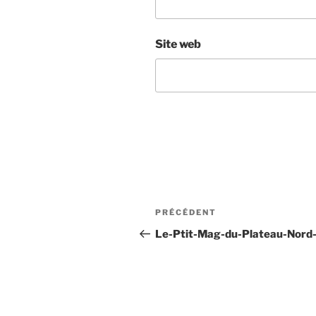
Site web
Navigation
Article
PRÉCÉDENT
de
précédent
Le-Ptit-Mag-du-Plateau-Nord
l’article