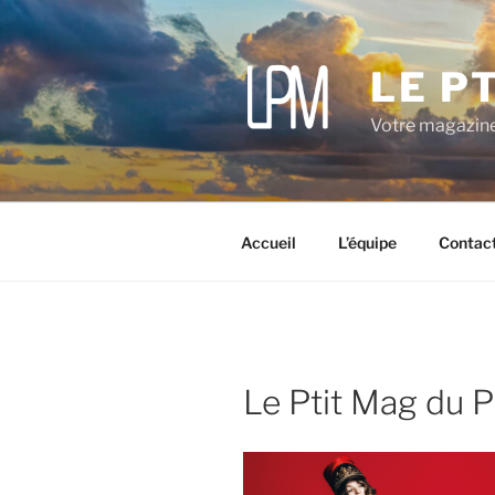
Aller
au
contenu
LE P
principal
Votre magazine
Accueil
L’équipe
Contac
Le Ptit Mag du P