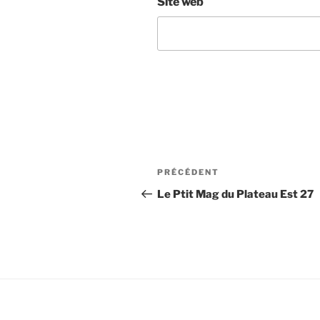
Site web
Navigation
Article
PRÉCÉDENT
de
précédent
Le Ptit Mag du Plateau Est 27
l’article