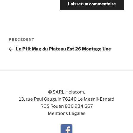
Navigation
Article
PRÉCÉDENT
de
précédent
Le Ptit Mag du Plateau Est 26 Montage Une
l’article
© SARL Holacom.
13, rue Paul Gauguin 76240 Le Mesnil-Esnard
RCS Rouen 830 934 667
Mentions Légales