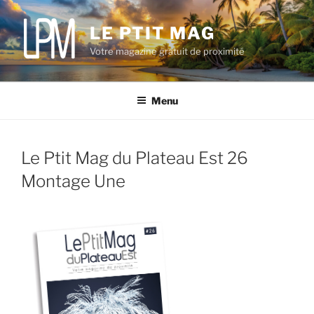
Aller
au
LE PTIT MAG
contenu
Votre magazine gratuit de proximité
principal
Menu
Le Ptit Mag du Plateau Est 26
Montage Une