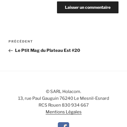
Navigation
Article
PRÉCÉDENT
de
précédent
Le Ptit Mag du Plateau Est #20
l’article
© SARL Holacom.
13, rue Paul Gauguin 76240 Le Mesnil-Esnard
RCS Rouen 830 934 667
Mentions Légales