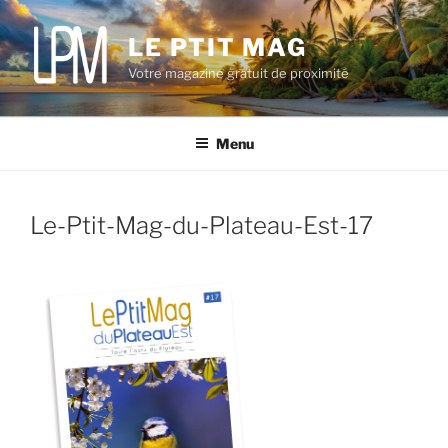
Aller
au
LE PTIT MAG
contenu
Votre magazine gratuit de proximité
principal
Menu
Le-Ptit-Mag-du-Plateau-Est-17