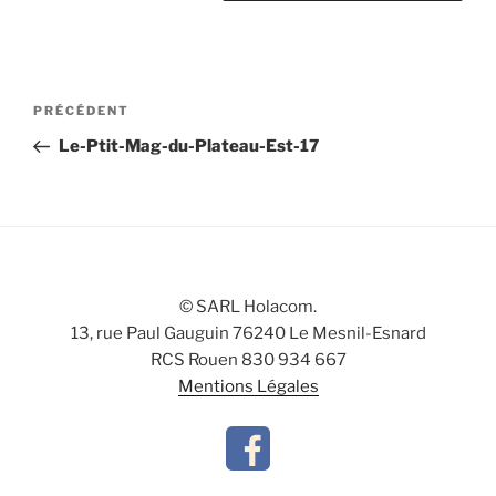
Navigation
Article
PRÉCÉDENT
de
précédent
Le-Ptit-Mag-du-Plateau-Est-17
l’article
© SARL Holacom.
13, rue Paul Gauguin 76240 Le Mesnil-Esnard
RCS Rouen 830 934 667
Mentions Légales