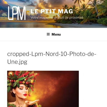
Aller
au
LE PTIT MAG
contenu
Votre magazine gratuit de proximité
principal
Menu
cropped-Lpm-Nord-10-Photo-de-
Une.jpg