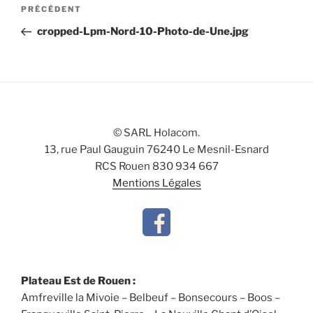
Navigation
Article
PRÉCÉDENT
de
précédent
cropped-Lpm-Nord-10-Photo-de-Une.jpg
l’article
© SARL Holacom.
13, rue Paul Gauguin 76240 Le Mesnil-Esnard
RCS Rouen 830 934 667
Mentions Légales
Plateau Est de Rouen :
Amfreville la Mivoie – Belbeuf – Bonsecours – Boos –