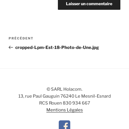
Navigation
Article
PRÉCÉDENT
de
précédent
cropped-Lpm-Est-18-Photo-de-Une.jpg
l’article
© SARL Holacom.
13, rue Paul Gauguin 76240 Le Mesnil-Esnard
RCS Rouen 830 934 667
Mentions Légales