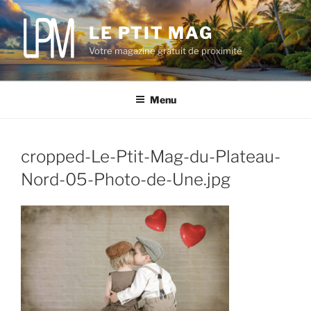
Aller
au
LE PTIT MAG
contenu
Votre magazine gratuit de proximité
principal
Menu
cropped-Le-Ptit-Mag-du-Plateau-
Nord-05-Photo-de-Une.jpg