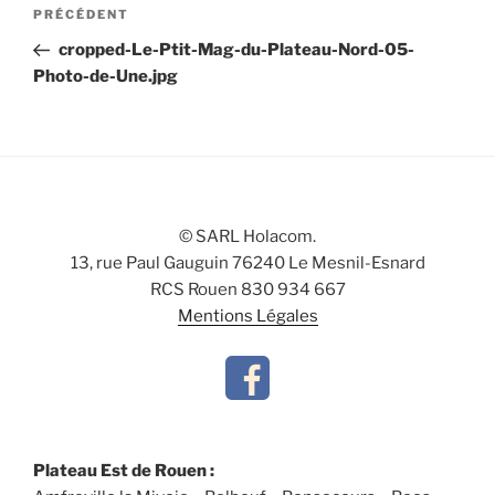
Navigation
Article
PRÉCÉDENT
de
précédent
cropped-Le-Ptit-Mag-du-Plateau-Nord-05-
l’article
Photo-de-Une.jpg
© SARL Holacom.
13, rue Paul Gauguin 76240 Le Mesnil-Esnard
RCS Rouen 830 934 667
Mentions Légales
Plateau Est de Rouen :