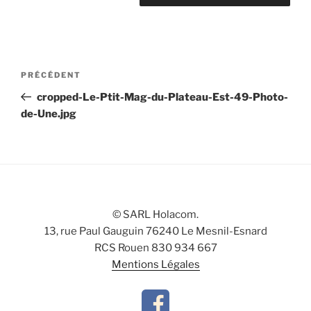
Navigation
Article
PRÉCÉDENT
de
précédent
cropped-Le-Ptit-Mag-du-Plateau-Est-49-Photo-
l’article
de-Une.jpg
© SARL Holacom.
13, rue Paul Gauguin 76240 Le Mesnil-Esnard
RCS Rouen 830 934 667
Mentions Légales