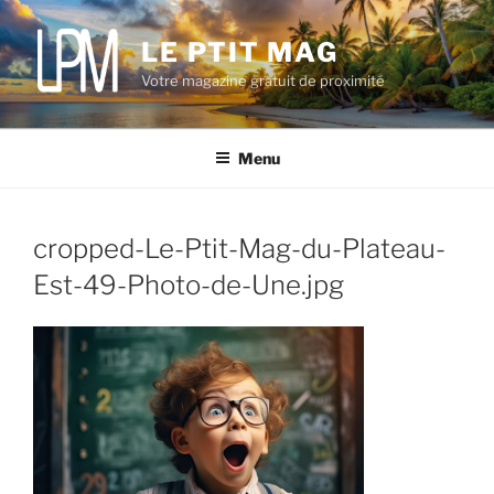
Aller
au
LE PTIT MAG
contenu
Votre magazine gratuit de proximité
principal
Menu
cropped-Le-Ptit-Mag-du-Plateau-
Est-49-Photo-de-Une.jpg